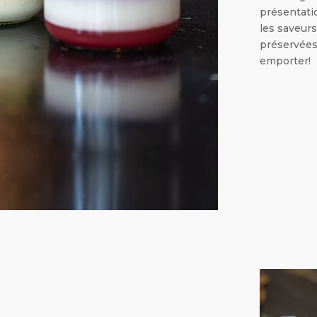
présentatio
les saveur
préservées
emporter!