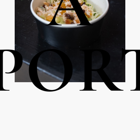
À
POR