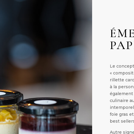
ÉME
PAP
Le concept
« composit
rillette ca
à la person
également
culinaire a
intemporel
foie gras e
best seller
Autre signe